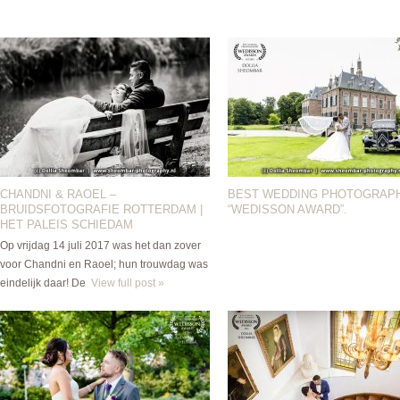
CHANDNI & RAOEL –
BEST WEDDING PHOTOGRAP
BRUIDSFOTOGRAFIE ROTTERDAM |
“WEDISSON AWARD”.
HET PALEIS SCHIEDAM
Op vrijdag 14 juli 2017 was het dan zover
voor Chandni en Raoel; hun trouwdag was
eindelijk daar! De
View full post »