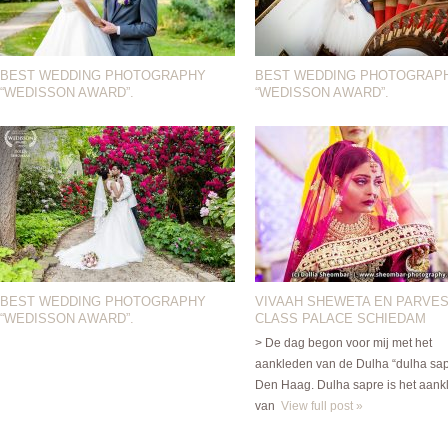
BEST WEDDING PHOTOGRAPHY
BEST WEDDING PHOTOGRAP
“WEDISSON AWARD”.
“WEDISSON AWARD”.
BEST WEDDING PHOTOGRAPHY
VIVAAH SHEWETA EN PARVES
“WEDISSON AWARD”.
CLASS PALACE SCHIEDAM
> De dag begon voor mij met het
aankleden van de Dulha “dulha sap
Den Haag. Dulha sapre is het aank
van
View full post »