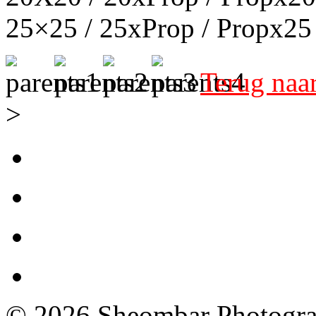
25×25 / 25xProp / Propx25
Terug naa
>
© 2026 Sheombar Photogr