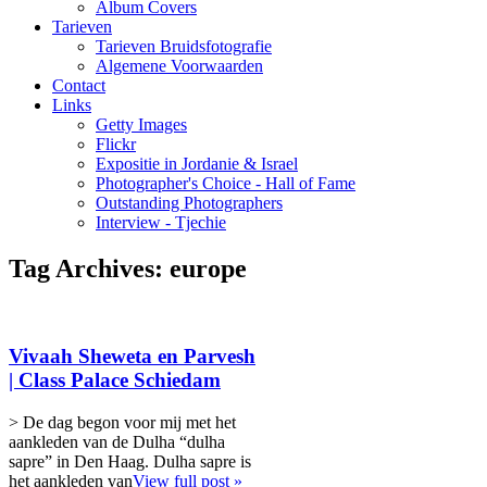
Album Covers
Tarieven
Tarieven Bruidsfotografie
Algemene Voorwaarden
Contact
Links
Getty Images
Flickr
Expositie in Jordanie & Israel
Photographer's Choice - Hall of Fame
Outstanding Photographers
Interview - Tjechie
Tag Archives:
europe
Vivaah Sheweta en Parvesh
| Class Palace Schiedam
> De dag begon voor mij met het
aankleden van de Dulha “dulha
sapre” in Den Haag. Dulha sapre is
het aankleden van
View full post »