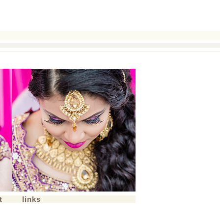
t
links