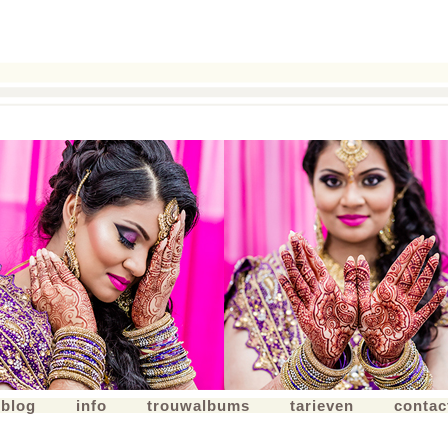
blog
info
trouwalbums
tarieven
contac