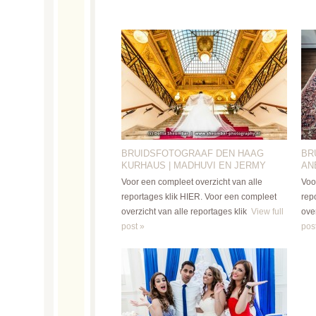
BRUIDSFOTOGRAAF DEN HAAG
BR
KURHAUS | MADHUVI EN JERMY
AN
Voor een compleet overzicht van alle
Voo
reportages klik HIER. Voor een compleet
rep
overzicht van alle reportages klik
View full
over
post »
pos