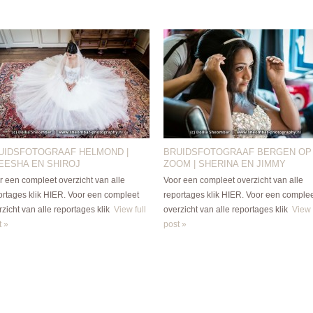
UIDSFOTOGRAAF HELMOND |
BRUIDSFOTOGRAAF BERGEN OP
EESHA EN SHIROJ
ZOOM | SHERINA EN JIMMY
r een compleet overzicht van alle
Voor een compleet overzicht van alle
ortages klik HIER. Voor een compleet
reportages klik HIER. Voor een comple
zicht van alle reportages klik
View full
overzicht van alle reportages klik
View 
t »
post »